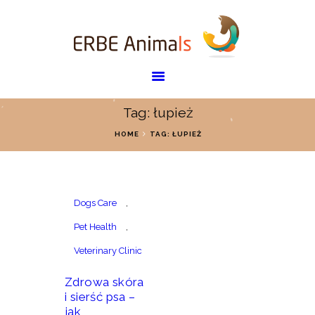
SKLEP
NASZA OFERTA
SALON GROOMERSKI
Tag: łupież
STREFA WIEDZY
HOME
TAG: ŁUPIEŻ
O NAS
KONTAKT
Dogs Care
,
Pet Health
,
Veterinary Clinic
Zdrowa skóra
i sierść psa –
jak