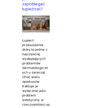
zapobiegać
łupieżowi?
Łupież i
przesuszenie
skóry to jedne z
najczęściej
występujących
problemów
dermatologiczn
ych u zwierząt.
Choć wielu
opiekunów
traktuje je
wyłącznie jako
problem
estetyczny, w
rzeczywistości są